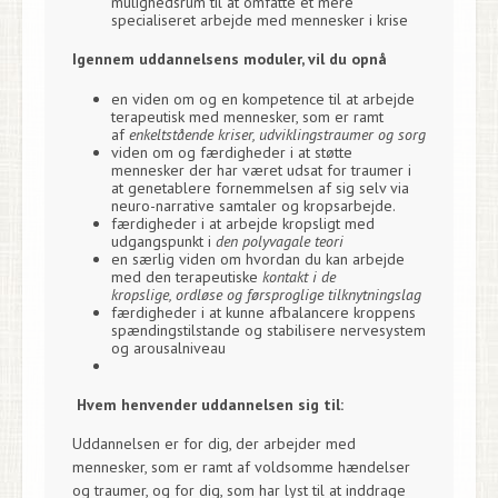
mulighedsrum til at omfatte et mere
specialiseret arbejde med mennesker i krise
Igennem uddannelsens moduler, vil du opnå
en viden om og en kompetence til at arbejde
terapeutisk med mennesker, som er ramt
af
enkeltstående kriser, udviklingstraumer og sorg
viden om og færdigheder i at støtte
mennesker der har været udsat for traumer i
at genetablere fornemmelsen af sig selv via
neuro-narrative samtaler og kropsarbejde.
færdigheder i at arbejde kropsligt med
udgangspunkt i
den polyvagale teori
en særlig viden om hvordan du kan arbejde
med den terapeutiske
kontakt i de
kropslige, ordløse og førsproglige tilknytningslag
færdigheder i at kunne afbalancere kroppens
spændingstilstande og stabilisere nervesystem
og arousalniveau
Hvem henvender uddannelsen sig til:
Uddannelsen er for dig, der arbejder med
mennesker, som er ramt af voldsomme hændelser
og traumer, og for dig, som har lyst til at inddrage