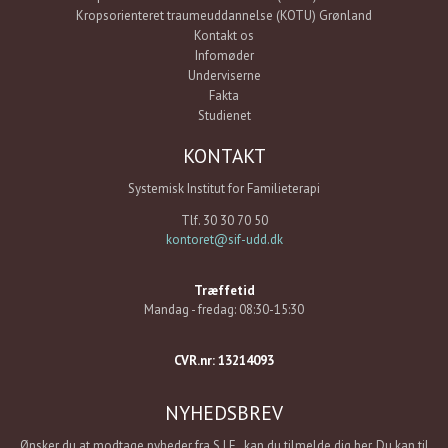
Kropsorienteret traumeuddannelse (KOTU) Grønland
Kontakt os
Infomøder
Underviserne
Fakta
Studienet
KONTAKT
Systemisk Institut for Familieterapi
Tlf. 30 30 70 50
kontoret@sif-udd.dk
Træffetid
Mandag - fredag: 08:30-15:30
CVR.nr: 13214093
NYHEDSBREV
Ønsker du at modtage nyheder fra S.I.F., kan du tilmelde dig her. Du kan til