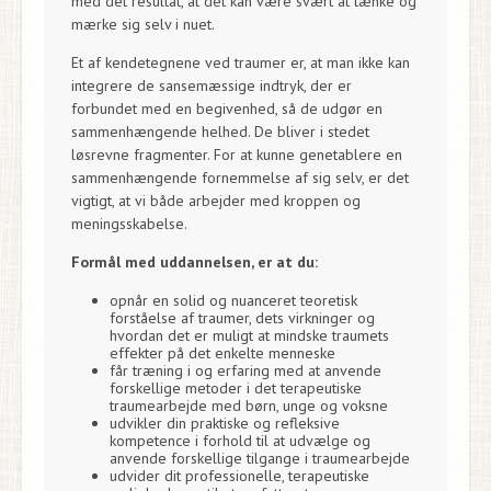
med det resultat, at det kan være svært at tænke og
mærke sig selv i nuet.
Et af kendetegnene ved traumer er, at man ikke kan
integrere de sansemæssige indtryk, der er
forbundet med en begivenhed, så de udgør en
sammenhængende helhed. De bliver i stedet
løsrevne fragmenter. For at kunne genetablere en
sammenhængende fornemmelse af sig selv, er det
vigtigt, at vi både arbejder med kroppen og
meningsskabelse.
Formål med uddannelsen, er at du:
opnår en solid og nuanceret teoretisk
forståelse af traumer, dets virkninger og
hvordan det er muligt at mindske traumets
effekter på det enkelte menneske
får træning i og erfaring med at anvende
forskellige metoder i det terapeutiske
traumearbejde med børn, unge og voksne
udvikler din praktiske og refleksive
kompetence i forhold til at udvælge og
anvende forskellige tilgange i traumearbejde
udvider dit professionelle, terapeutiske