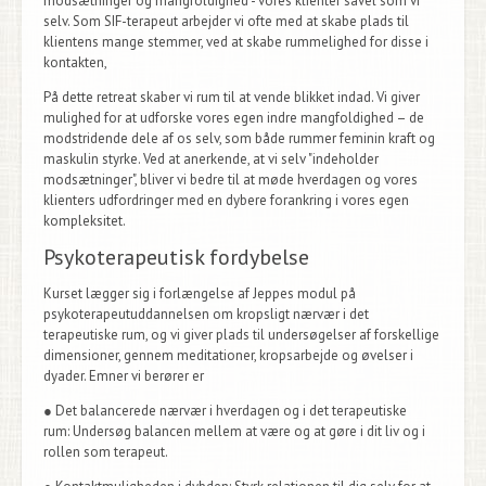
modsætninger og mangfoldighed - vores klienter såvel som vi
selv. Som
SIF-terapeut
arbejder vi ofte med at skabe plads til
klientens mange stemmer, ved at skabe rummelighed for disse i
kontakten,
På dette retreat skaber vi rum til at vende blikket indad. Vi giver
mulighed for at udforske vores egen indre mangfoldighed – de
modstridende dele af os selv, som både rummer feminin kraft og
maskulin styrke. Ved at anerkende, at vi selv "indeholder
modsætninger", bliver vi bedre til at møde hverdagen og vores
klienters udfordringer med en dybere forankring i vores egen
kompleksitet.
Psykoterapeutisk fordybelse
Kurset lægger sig i forlængelse af Jeppes modul på
psykoterapeutuddannelsen om
kropsligt
nærvær i det
terapeutiske rum
, og vi giver plads til undersøgelser af forskellige
dimensioner, gennem meditationer, kropsarbejde og øvelser i
dyader. Emner vi berører er
●
Det balancerede nærvær i hverdagen og i det terapeutiske
rum:
Undersøg balancen
mellem at være og at gøre i dit liv og i
rollen som terapeut.