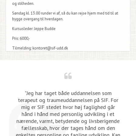
og stilheden.
Søndag kl. 13.00 runder vi af, så du kan rejse hjem med tid til at
bygge overgang til hverdagen.
Kursusleder:
Jeppe Budde
Pris
: 6000,-
Tilmelding: kontoret@sif-udd.dk
"Jeg har taget både uddannelsen som
 i
terapeut og traumeuddannelsen på SIF. For
mig er SIF stedet hvor høj faglighed går
g
hånd i hånd med personlig udvikling i et
i
nærende, varmt, betydende og livsberigende
fællesskab, hvor der tages hånd om den
enkeltes personlige og faglige udvikling. Kan