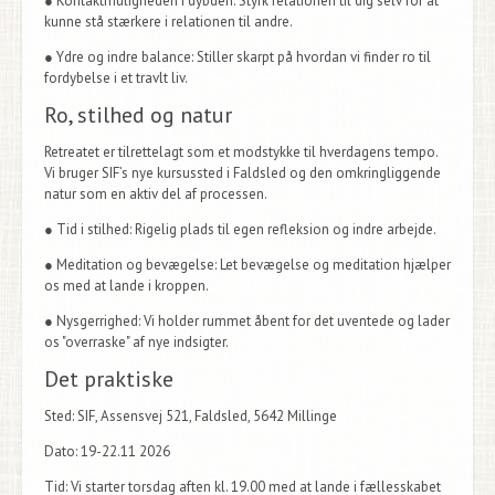
●
Kontaktmuligheden i dybden:
Styrk relationen til dig selv for at
kunne stå stærkere i relationen til andre.
●
Ydre og indre balance:
Stiller skarpt på hvordan vi finder ro til
fordybelse i et travlt liv.
Ro, stilhed og natur
Retreatet er tilrettelagt som et modstykke til hverdagens tempo.
Vi bruger SIF’s nye kursussted i Faldsled og den omkringliggende
natur som en aktiv del af processen.
●
Tid i stilhed:
Rigelig plads til egen refleksion og indre arbejde.
●
Meditation og bevægelse:
Let bevægelse og meditation hjælper
os med at lande i kroppen.
●
Nysgerrighed:
Vi holder rummet åbent for det uventede og lader
os "overraske" af nye indsigter.
Det praktiske
Sted:
SIF, Assensvej 521, Faldsled, 5642 Millinge
Dato:
19-22.11 2026
Tid:
Vi starter torsdag aften kl. 19.00 med at lande i fællesskabet