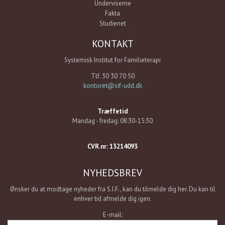
Underviserne
Fakta
Studienet
KONTAKT
Systemisk Institut for Familieterapi
Tlf. 30 30 70 50
kontoret@sif-udd.dk
Træffetid
Mandag - fredag: 08:30-15:30
CVR.nr: 13214093
NYHEDSBREV
Ønsker du at modtage nyheder fra S.I.F., kan du tilmelde dig her. Du kan til
enhver tid afmelde dig igen.
E-mail: