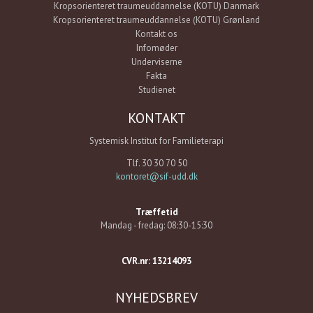
Kropsorienteret traumeuddannelse (KOTU) Danmark
Kropsorienteret traumeuddannelse (KOTU) Grønland
Kontakt os
Infomøder
Underviserne
Fakta
Studienet
KONTAKT
Systemisk Institut for Familieterapi
Tlf. 30 30 70 50
kontoret@sif-udd.dk
Træffetid
Mandag - fredag: 08:30-15:30
CVR.nr: 13214093
NYHEDSBREV